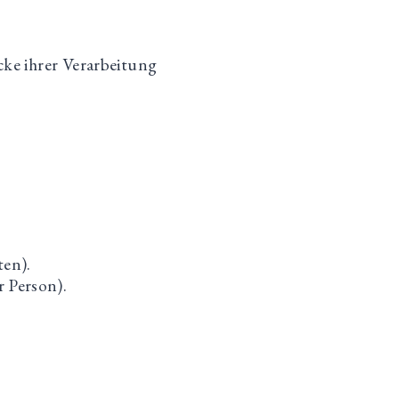
cke ihrer Verarbeitung
ten).
r Person).