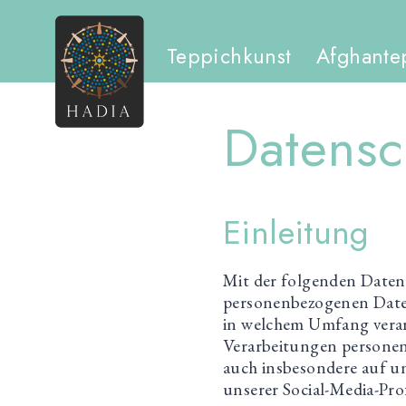
Skip
to
Teppichkunst
Afghante
content
Datensc
Einleitung
Mit der folgenden Daten
personenbezogenen Daten
in welchem Umfang verar
Verarbeitungen personen
auch insbesondere auf un
unserer Social-Media-Pr