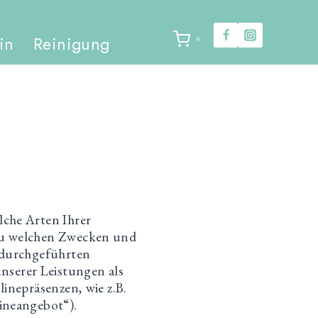
in
Reinigung
0
lche Arten Ihrer
 zu welchen Zwecken und
s durchgeführten
serer Leistungen als
inepräsenzen, wie z.B.
ineangebot“).